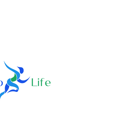
CONTATTI
Email:
fisiolife.infostudi
Cell: +39 351 9978634
Contrada Selva 29
86010 Campodipietra CB
©2023 FisioLife - Tutti i Diritti Riser