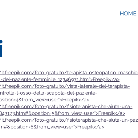
HOME
i
//it.freepik.com/foto-gratuito/terapista-osteopatico-maschi
lla-del-paziente-femminile_12346971.htm">Freepik</a>
/it.freepik.com/foto-gratuito/vista-laterale-del-terapista-
trolla-l-osso-della-scapola-del-paziente-
sition=4&from_view=user">Freepik</a>
/it.freepik.com/foto-gratuito/fisioterapista-che-aiuta-una-
18843173.htm#&position=5&from_view=user">Freepik</a>
/it.freepik.com/foto-gratuito/fisioterapista-che-aiuta-un-paz
htm#&position=6&from_view=user">Freepik</a>