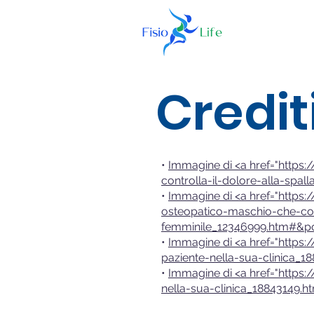
Credit
•
Immagine di <a href="https:
controlla-il-dolore-alla-spa
•
Immagine di <a href="https:/
osteopatico-maschio-che-con
femminile_12346999.htm#&po
•
Immagine di <a href="https:/
paziente-nella-sua-clinica_
•
Immagine di <a href="https:/
nella-sua-clinica_18843149.